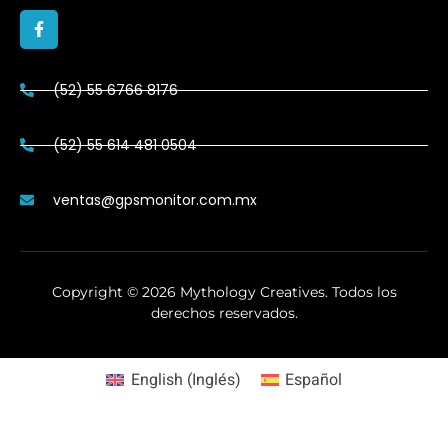
(52) 55 6766 8176
(52) 55 614 481 0504
ventas@gpsmonitor.com.mx
Copyright ©
2026
Mythology Creatives. Todos los
derechos reservados.
English
(
Inglés
)
Español